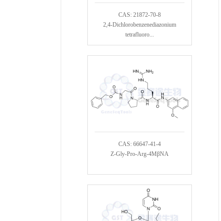
CAS: 21872-70-8
2,4-Dichlorobenzenediazonium
tetrafluoro...
CAS: 66647-41-4
Z-Gly-Pro-Arg-4MβNA