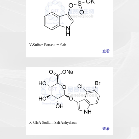
Y-Sulfate Potassium Salt
查看
X-GlcA Sodium Salt Anhydrous
查看