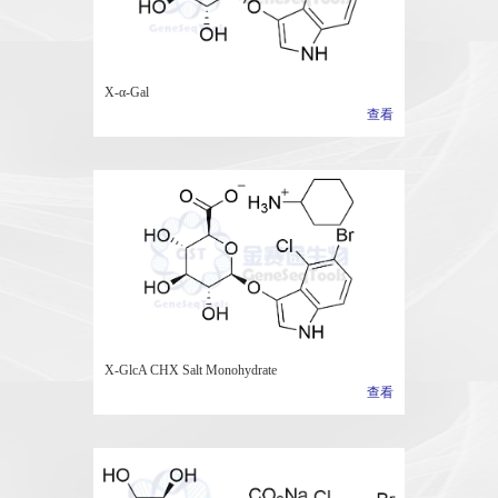
X-α-Gal
查看
X-GlcA CHX Salt Monohydrate
查看