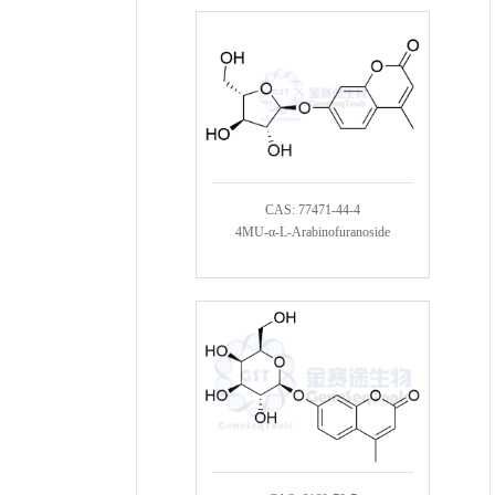
CAS: 77471-44-4
4MU-α-L-Arabinofuranoside