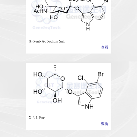
X-NeuNAc Sodium Salt
查看
X-β-L-Fuc
查看