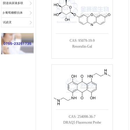
阴道病尿液多联
检底物
β-葡萄糖醛抗体
偶联物连接子
试卤灵
CAS: 95079-19-9
Resorufin-Gal
CAS: 254098-36-7
DRAQ5 Fluorescent Probe