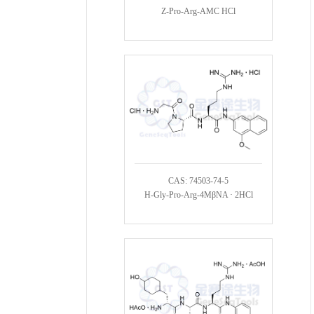
Z-Pro-Arg-AMC HCl
CAS: 74503-74-5
H-Gly-Pro-Arg-4MβNA · 2HCl