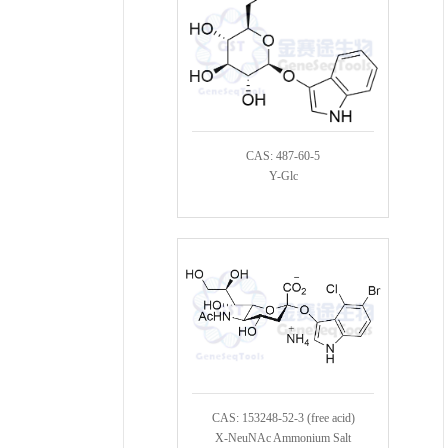
CAS: 487-60-5
Y-Glc
CAS: 153248-52-3 (free acid)
X-NeuNAc Ammonium Salt