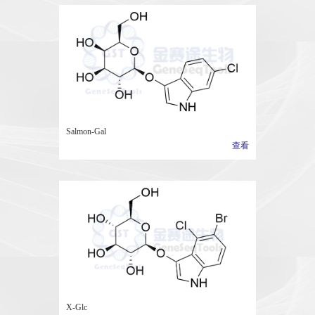
Salmon-Gal
查看
X-Glc