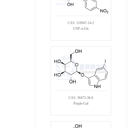
CAS: 119047-14-2
CNP-α-Glc
CAS: 36473-36-6
Purple-Gal