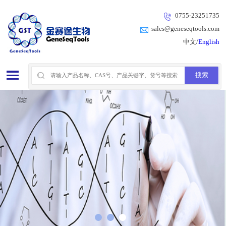
0755-23251735
sales@geneseqtools.com
中文/
English
1
2
3