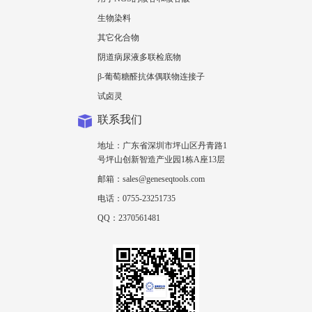
生物染料
其它化合物
阴道病尿液多联检底物
β-葡萄糖醛抗体偶联物连接子
试卤灵
联系我们
地址：广东省深圳市坪山区丹青路1
号坪山创新智造产业园1栋A座13层
邮箱：sales@geneseqtools.com
电话：0755-23251735
QQ：2370561481