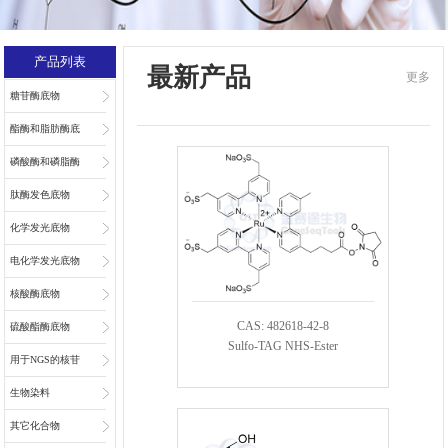
产品列表
最新产品
更多
糖苷酶底物
酯酶和脂肪酶底
物
磷酸酶和磷脂酶
底物
肽酶发色底物
化学发光底物
电化学发光底物
核酸酶底物
CAS: 482618-42-8
硫酸酯酶底物
Sulfo-TAG NHS-Ester
用于NGS的核苷
和核苷酸
生物染料
其它化合物