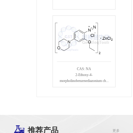
CAS: NA
2-Ethoxy-4-
morpholinobenzenediazonium ch...
推荐产品
更多