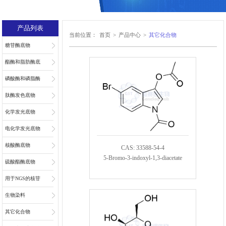
产品列表
当前位置：
首页
>
产品中心
>
其它化合物
糖苷酶底物
酯酶和脂肪酶底
物
磷酸酶和磷脂酶
底物
肽酶发色底物
化学发光底物
电化学发光底物
核酸酶底物
CAS: 33588-54-4
5-Bromo-3-indoxyl-1,3-diacetate
硫酸酯酶底物
用于NGS的核苷
和核苷酸
生物染料
其它化合物