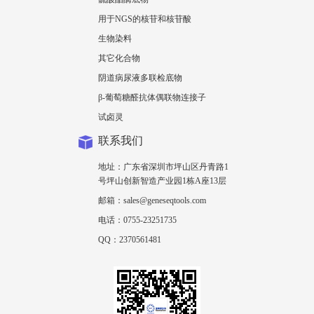
用于NGS的核苷和核苷酸
生物染料
其它化合物
阴道病尿液多联检底物
β-葡萄糖醛抗体偶联物连接子
试卤灵
联系我们
地址：广东省深圳市坪山区丹青路1
号坪山创新智造产业园1栋A座13层
邮箱：sales@geneseqtools.com
电话：0755-23251735
QQ：2370561481