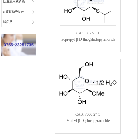
阴道病尿液多联
检底物
β-葡萄糖醛抗体
偶联物连接子
试卤灵
CAS: 367-93-1
Isopropyl-β-D-thiogalactopyranoside
CAS: 7000-27-3
Methyl-β-D-glucopyranoside