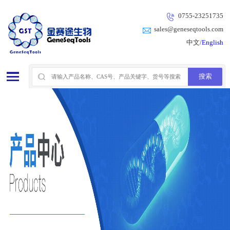
0755-23251735
sales@geneseqtools.com
中文/
English