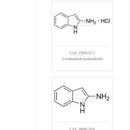
CAS: 27878-37-1
2-Aminoindole hydrochloride
CAS: 36946-70-0