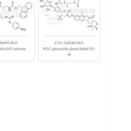
894095-98-8
CAS: 2246380-69-6
ide-pNP-carbonate
MAC glucuronide phenol-linked SN-
38