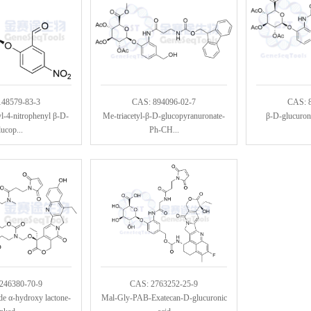
148579-83-3
CAS: 894096-02-7
CAS: 
l-4-nitrophenyl β-D-
Me-triacetyl-β-D-glucopyranuronate-
β-D-glucuron
lucop...
Ph-CH...
246380-70-9
CAS: 2763252-25-9
e α-hydroxy lactone-
Mal-Gly-PAB-Exatecan-D-glucuronic