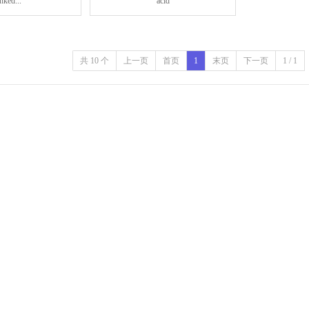
inked...
acid
共 10 个
上一页
首页
1
末页
下一页
1 / 1