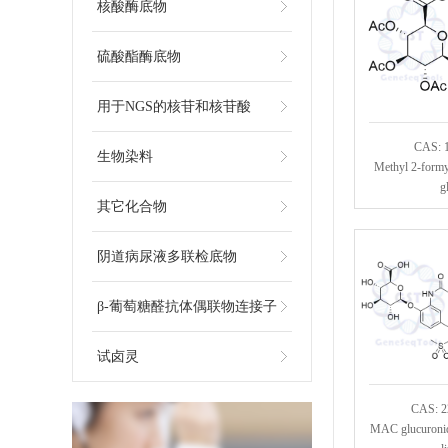
核酸酶底物
硫酸酯酶底物
用于NGS的核苷和核苷酸
CAS: 
生物染料
Methyl 2-formy
g
其它化合物
阴道病尿液多联检底物
β-葡萄糖醛抗体偶联物连接子
试卤灵
CAS: 2
MAC glucuronid