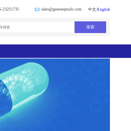
5-23251735
sales@geneseqtools.com
中文/
English