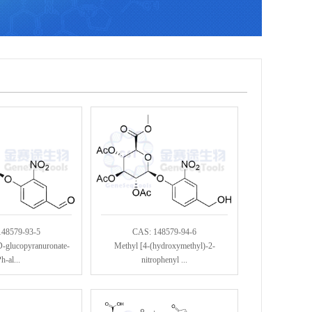
148579-93-5
CAS: 148579-94-6
D-glucopyranuronate-
Methyl [4-(hydroxymethyl)-2-
h-al...
nitrophenyl ...