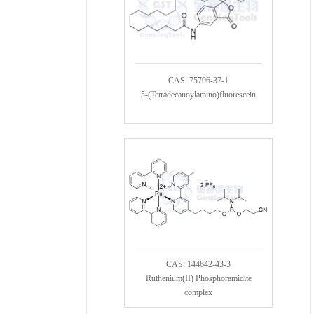
CAS: 75796-37-1
5-(Tetradecanoylamino)fluorescein
CAS: 144642-43-3
Ruthenium(II) Phosphoramidite
complex