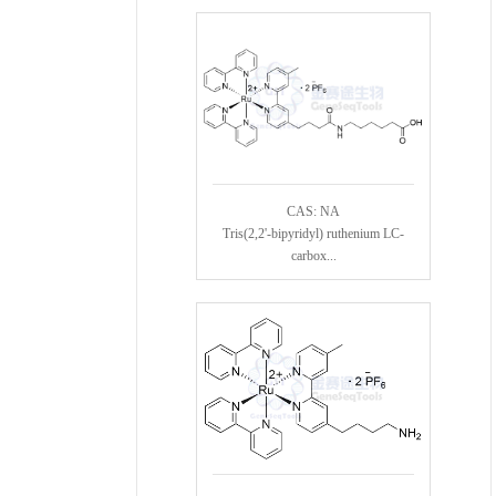
CAS: NA
Tris(2,2'-bipyridyl) ruthenium LC-
carbox...