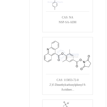
CAS: NA
NSP-SA-ADH
CAS: 115853-72-0
2',6'-Dimethylcarbonylphenyl 9-
Acridinec...