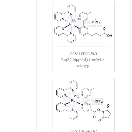
CAS: 115239-59-3
Bis(2,2'-bipyridyl)(4-methyl-4'-
carboxyp...
CAS: 136724-73-7