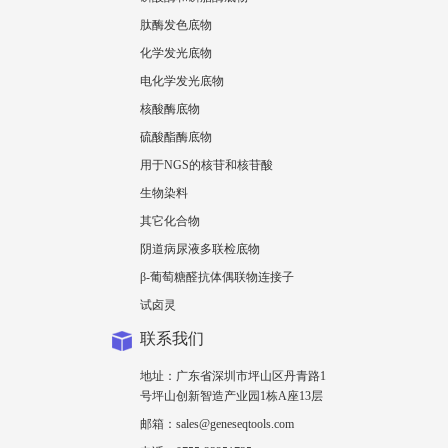
肽酶发色底物
化学发光底物
电化学发光底物
核酸酶底物
硫酸酯酶底物
用于NGS的核苷和核苷酸
生物染料
其它化合物
阴道病尿液多联检底物
β-葡萄糖醛抗体偶联物连接子
试卤灵
联系我们
地址：广东省深圳市坪山区丹青路1
号坪山创新智造产业园1栋A座13层
邮箱：sales@geneseqtools.com