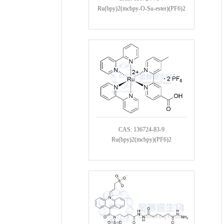
Ru(bpy)2(mcbpy-O-Su-ester)(PF6)2
CAS: 136724-83-9
Ru(bpy)2(mcbpy)(PF6)2