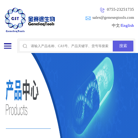
0755-23251735
sales@geneseqtools.com
中文/
English