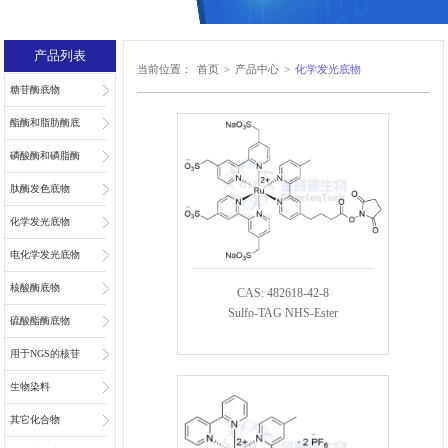
产品列表
当前位置：
首页
>
产品中心
>
化学发光底物
糖苷酶底物
酯酶和脂肪酶底
物
磷酸酶和磷脂酶
底物
肽酶发色底物
化学发光底物
电化学发光底物
核酸酶底物
CAS: 482618-42-8
Sulfo-TAG NHS-Ester
硫酸酯酶底物
用于NGS的核苷
和核苷酸
生物染料
其它化合物