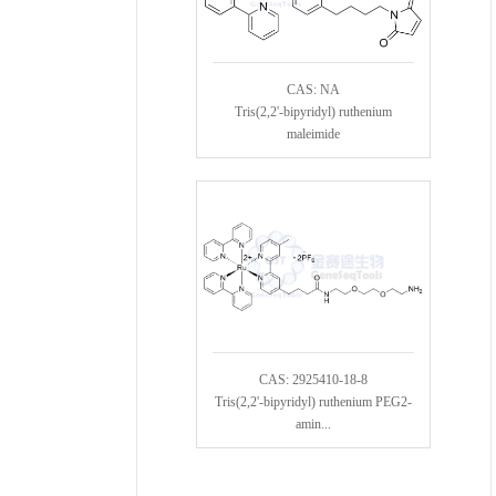
CAS: NA
Tris(2,2'-bipyridyl) ruthenium
maleimide
CAS: 2925410-18-8
Tris(2,2'-bipyridyl) ruthenium PEG2-
amin...