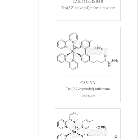
CAS: 1118545-84-8
Tris(2,2'-bipyridyl) ruthenium amine
CAS: NA
Tris(2,2'-bipyridyl) ruthenium
hydrazide