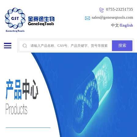
0755-23251735
sales@geneseqtools.com
中文/
English