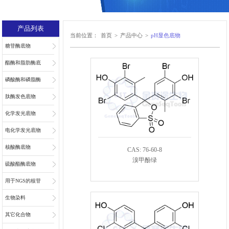
产品列表
当前位置：
首页
>
产品中心
>
pH显色底物
糖苷酶底物
酯酶和脂肪酶底
物
磷酸酶和磷脂酶
底物
肽酶发色底物
化学发光底物
电化学发光底物
核酸酶底物
CAS: 76-60-8
溴甲酚绿
硫酸酯酶底物
用于NGS的核苷
和核苷酸
生物染料
其它化合物