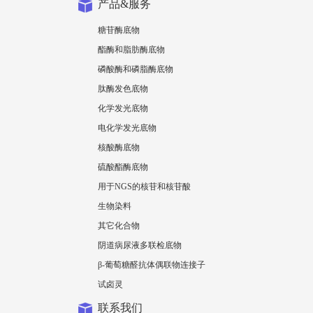
产品&服务
糖苷酶底物
酯酶和脂肪酶底物
磷酸酶和磷脂酶底物
肽酶发色底物
化学发光底物
电化学发光底物
核酸酶底物
硫酸酯酶底物
用于NGS的核苷和核苷酸
生物染料
其它化合物
阴道病尿液多联检底物
β-葡萄糖醛抗体偶联物连接子
试卤灵
联系我们