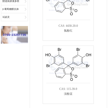
阴道病尿液多联
检底物
β-葡萄糖醛抗体
偶联物连接子
试卤灵
CAS: 4430-20-0
氯酚红
CAS: 115-39-9
溴酚蓝