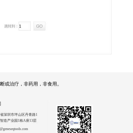
跳转到：
断或治疗，非药用，非食用。
们
省深圳市坪山区丹青路1
智造产业园1栋A座13层
geneseqtools.com