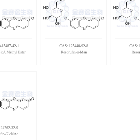
415487-42-1
CAS: 125440-92-8
CAS: 
lcA Methyl Ester
Resorufin-α-Man
Resor
124762-32-9
ufin-GlcNAc