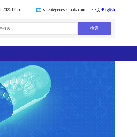
5-23251735
sales@geneseqtools.com
中文/
English