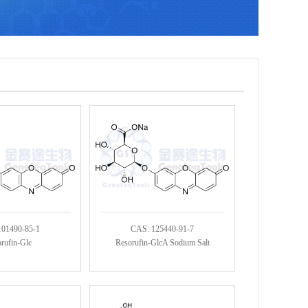
101490-85-1
CAS: 125440-91-7
rufin-Glc
Resorufin-GlcA Sodium Salt