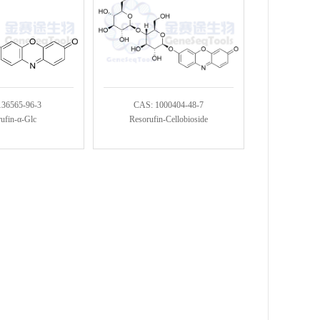
136565-96-3
CAS: 1000404-48-7
ufin-α-Glc
Resorufin-Cellobioside