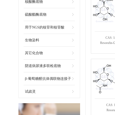
核酸酶底物
硫酸酯酶底物
用于NGS的核苷和核苷酸
CAS: 1
生物染料
Resorufin-G
其它化合物
阴道病尿液多联检底物
β-葡萄糖醛抗体偶联物连接子
试卤灵
CAS: 
Resor