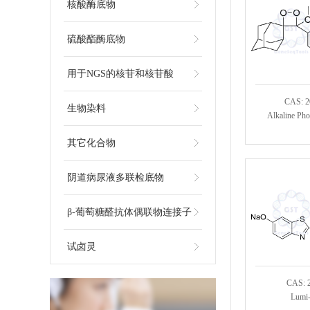
核酸酶底物
硫酸酯酶底物
用于NGS的核苷和核苷酸
CAS: 2
生物染料
Alkaline Pho
其它化合物
阴道病尿液多联检底物
β-葡萄糖醛抗体偶联物连接子
试卤灵
CAS: 
Lumi