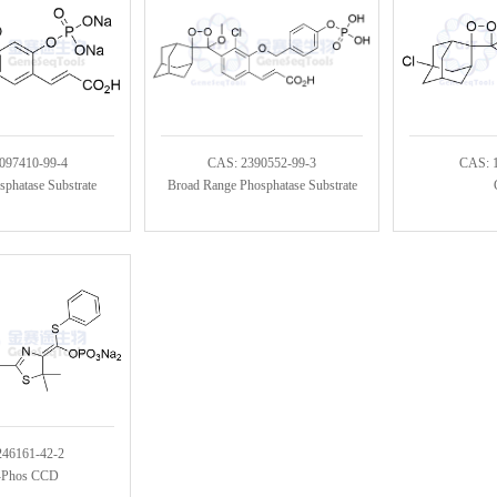
097410-99-4
CAS: 2390552-99-3
CAS: 
sphatase Substrate
Broad Range Phosphatase Substrate
246161-42-2
-Phos CCD