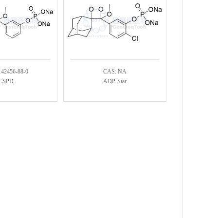
142456-88-0
CAS: NA
CSPD
ADP-Star