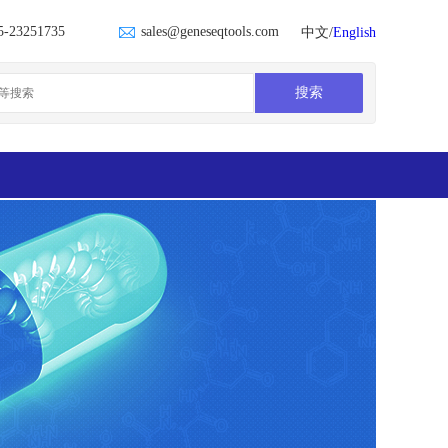
5-23251735
sales@geneseqtools.com
中文/
English