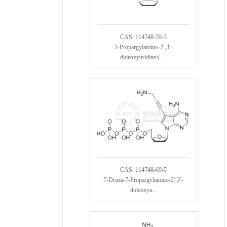
CAS: 114748-59-3
5-Propargylamino-2′,3′-
dideoxyuridine5′-...
CAS: 114748-69-5
7-Deaza-7-Propargylamino-2′,3′-
dideoxya...