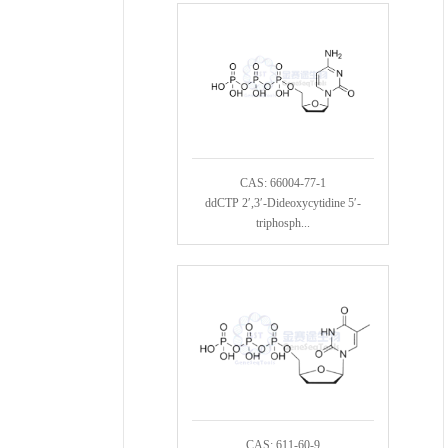
CAS: 66004-77-1
ddCTP 2′,3′-Dideoxycytidine 5′-
triphosph...
CAS: 611-60-9