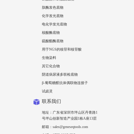
肽酶发色底物
化学发光底物
电化学发光底物
核酸酶底物
硫酸酯酶底物
用于NGS的核苷和核苷酸
生物染料
其它化合物
阴道病尿液多联检底物
β-葡萄糖醛抗体偶联物连接子
试卤灵
联系我们
地址：广东省深圳市坪山区丹青路1
号坪山创新智造产业园1栋A座13层
邮箱：sales@geneseqtools.com