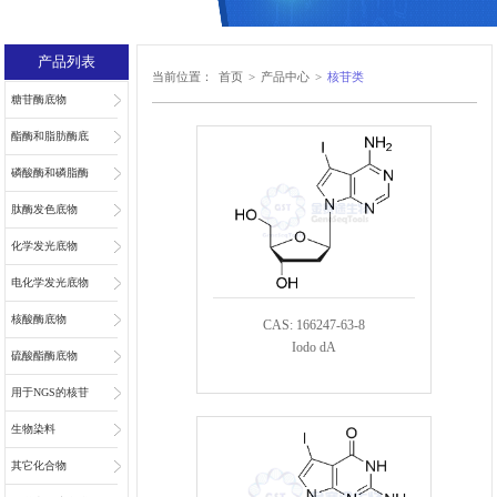
产品列表
当前位置：
首页
>
产品中心
>
核苷类
糖苷酶底物
酯酶和脂肪酶底
物
磷酸酶和磷脂酶
底物
肽酶发色底物
化学发光底物
电化学发光底物
核酸酶底物
CAS: 166247-63-8
Iodo dA
硫酸酯酶底物
用于NGS的核苷
和核苷酸
生物染料
其它化合物