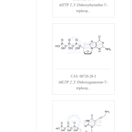
ddTTP 2′,3′-Dideoxythymidine 5′-
triphosp...
CAS: 68726-28-3
ddGTP 2′,3′-Dideoxyguanosine 5′-
triphosp...