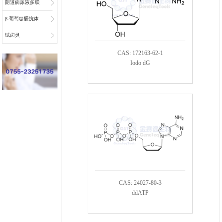
阴道病尿液多联
检底物
β-葡萄糖醛抗体
偶联物连接子
试卤灵
CAS: 172163-62-1
Iodo dG
CAS: 24027-80-3
ddATP