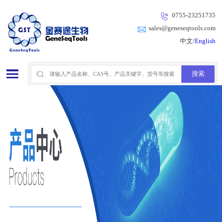
0755-23251735
sales@geneseqtools.com
中文/
English