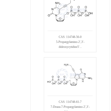
CAS: 114748-56-0
5-Propargylamino-2′,3′-
dideoxycytidine5′...
CAS: 114748-61-7
7-Deaza-7-Propargylamino-2′,3′-