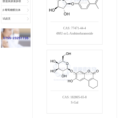
阴道病尿液多联
检底物
β-葡萄糖醛抗体
偶联物连接子
试卤灵
CAS: 77471-44-4
4MU-α-L-Arabinofuranoside
CAS: 182805-65-8
S-Gal