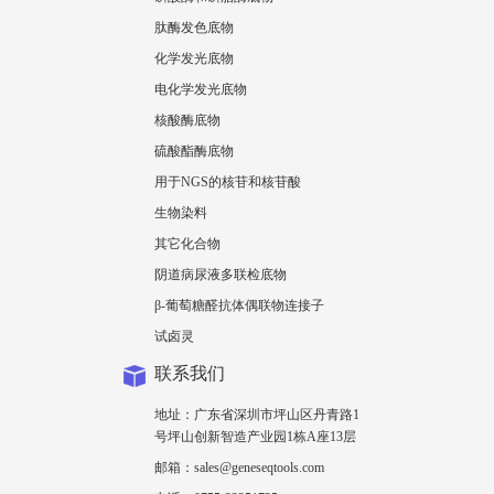
肽酶发色底物
化学发光底物
电化学发光底物
核酸酶底物
硫酸酯酶底物
用于NGS的核苷和核苷酸
生物染料
其它化合物
阴道病尿液多联检底物
β-葡萄糖醛抗体偶联物连接子
试卤灵
联系我们
地址：广东省深圳市坪山区丹青路1
号坪山创新智造产业园1栋A座13层
邮箱：sales@geneseqtools.com