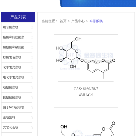
产品列表
当前位置：
首页
>
产品中心
>
伞形酮类
糖苷酶底物
酯酶和脂肪酶底
物
磷酸酶和磷脂酶
底物
肽酶发色底物
化学发光底物
电化学发光底物
核酸酶底物
CAS: 6160-78-7
4MU-Gal
硫酸酯酶底物
用于NGS的核苷
和核苷酸
生物染料
其它化合物