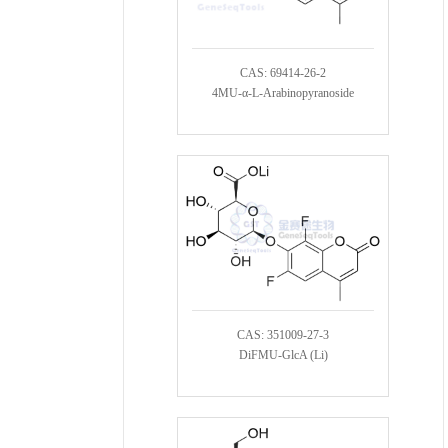
CAS: 69414-26-2
4MU-α-L-Arabinopyranoside
CAS: 351009-27-3
DiFMU-GlcA (Li)