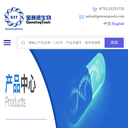
0755-23251735
sales@geneseqtools.com
中文/
English