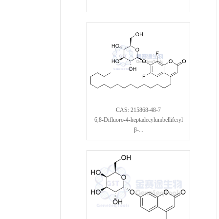
CAS: 215868-48-7
6,8-Difluoro-4-heptadecylumbelliferyl
β-...