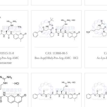
919515-51-8
CAS: 113866-00-5
C
g-Pro-Arg-AMC
Boc-Asp(OBzl)-Pro-Arg-AMC · HCl
Ac-Lys-
uoroacetate