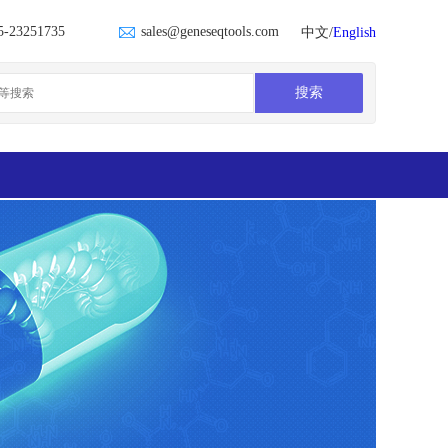
5-23251735
sales@geneseqtools.com
中文/
English