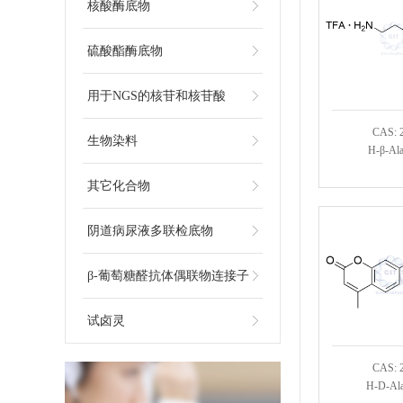
核酸酶底物
硫酸酯酶底物
用于NGS的核苷和核苷酸
CAS: 
生物染料
H-β-Al
其它化合物
阴道病尿液多联检底物
β-葡萄糖醛抗体偶联物连接子
试卤灵
CAS: 
H-D-Al