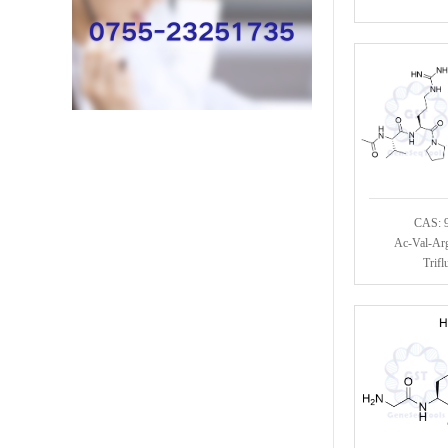
CAS: 
Ac-Val-Ar
Trifl