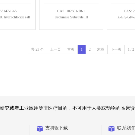
65147-19-5
CAS: 102601-58-1
CAS: 2
 hydrochloride salt
Urokinase Substrate III
Z-Gly-Gly-
共 23 个
上一页
首页
1
2
末页
下一页
1 / 2
研究或者工业应用等非医疗目的，不可用于人类或动物的临床诊
支持&下载
联系我