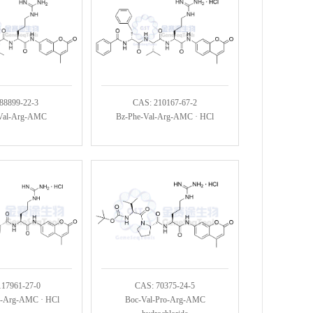
88899-22-3
CAS: 210167-67-2
Val-Arg-AMC
Bz-Phe-Val-Arg-AMC · HCl
117961-27-0
CAS: 70375-24-5
o-Arg-AMC · HCl
Boc-Val-Pro-Arg-AMC