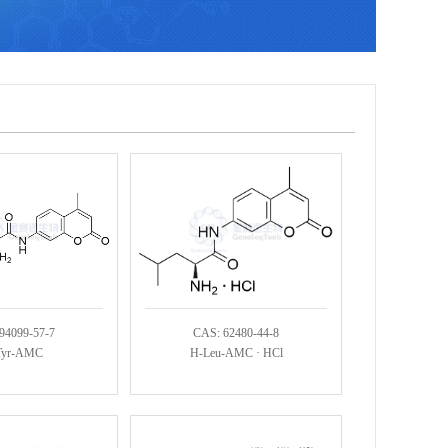
94099-57-7
CAS: 62480-44-8
Tyr-AMC
H-Leu-AMC · HCl