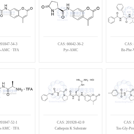
201847-54-3
CAS: 66642-36-2
CAS: 
a-AMC ∙ TFA
Pyr-AMC
Bz-Phe-
201847-52-1
CAS: 201928-42-9
CAS: 
a-AMC ∙ TFA
Cathepsin K Substrate
Tos-Gly-Pr