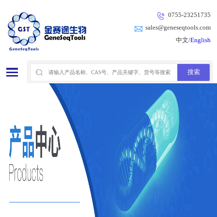
0755-23251735
sales@geneseqtools.com
中文/
English