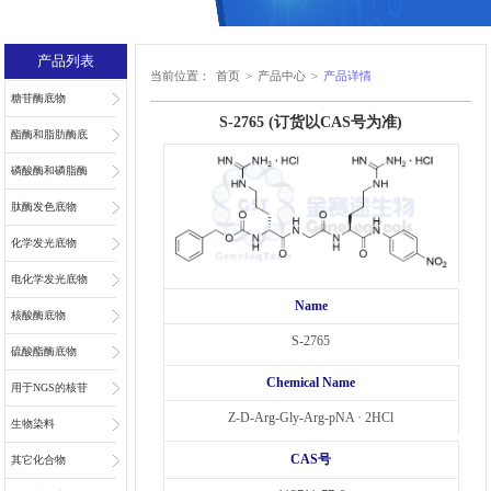
产品列表
当前位置：
首页
>
产品中心
>
产品详情
糖苷酶底物
S-2765 (订货以CAS号为准)
酯酶和脂肪酶底
物
磷酸酶和磷脂酶
底物
肽酶发色底物
化学发光底物
电化学发光底物
Name
核酸酶底物
S-2765
硫酸酯酶底物
Chemical Name
用于NGS的核苷
Z-D-Arg-Gly-Arg-pNA · 2HCl
和核苷酸
生物染料
CAS号
其它化合物