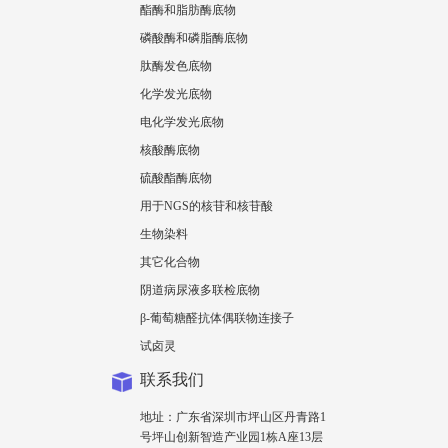
酯酶和脂肪酶底物
磷酸酶和磷脂酶底物
肽酶发色底物
化学发光底物
电化学发光底物
核酸酶底物
硫酸酯酶底物
用于NGS的核苷和核苷酸
生物染料
其它化合物
阴道病尿液多联检底物
β-葡萄糖醛抗体偶联物连接子
试卤灵
联系我们
地址：广东省深圳市坪山区丹青路1
号坪山创新智造产业园1栋A座13层