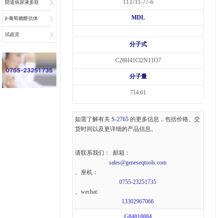
113711-77-6
阴道病尿液多联
MDL
检底物
β-葡萄糖醛抗体
偶联物连接子
试卤灵
分子式
C28H41Cl2N11O7
分子量
714.61
如需了解有关
S-2765
的更多信息，包括价格、交
货时间以及更详细的产品信息。
请联系我们： 邮箱：
sales@geneseqtools.com
、座机：
0755-23251735
、wechat:
13302967066
G04010004