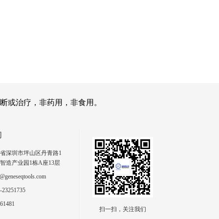
断或治疗，非药用，非食用。
们
省深圳市坪山区丹青路1
智造产业园1栋A座13层
geneseqtools.com
23251735
61481
扫一扫，关注我们