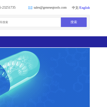
5-23251735
sales@geneseqtools.com
中文/
English