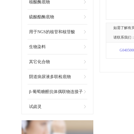
核酸酶底物
硫酸酯酶底物
如需了解有
用于NGS的核苷和核苷酸
请联系我们：
生物染料
G040500
其它化合物
阴道病尿液多联检底物
β-葡萄糖醛抗体偶联物连接子
试卤灵