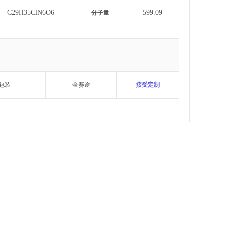
C29H35ClN6O6
599.09
分子量
包装
金赛途
接受定制