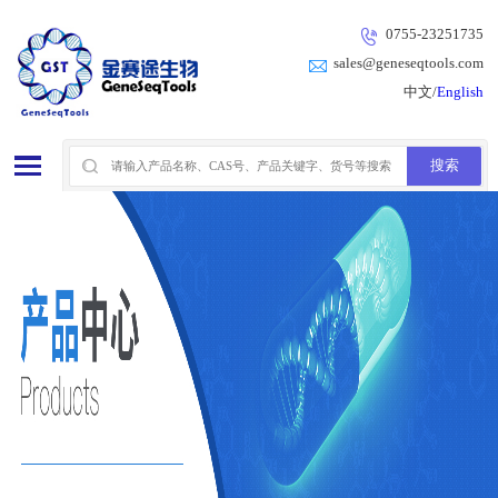
0755-23251735
sales@geneseqtools.com
中文/
English