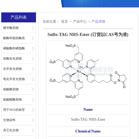
产品列表
当前位置：
首页
>
产品中心
>
产品详情
糖苷酶底物
Sulfo-TAG NHS-Ester (订货以CAS号为准)
酯酶和脂肪酶底
物
磷酸酶和磷脂酶
底物
肽酶发色底物
化学发光底物
电化学发光底物
核酸酶底物
硫酸酯酶底物
Name
用于NGS的核苷
Sulfo-TAG NHS-Ester
和核苷酸
生物染料
其它化合物
Chemical Name