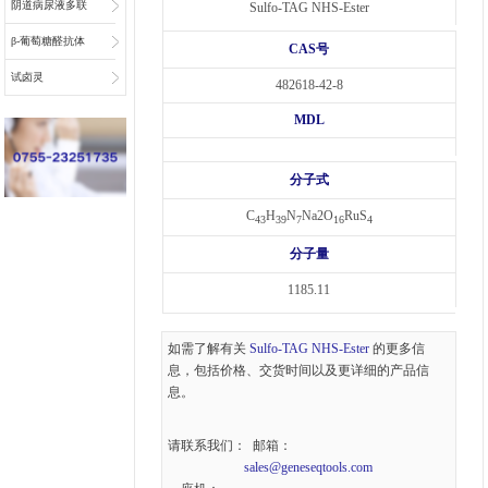
阴道病尿液多联
Sulfo-TAG NHS-Ester
检底物
β-葡萄糖醛抗体
CAS号
偶联物连接子
试卤灵
482618-42-8
MDL
分子式
C
H
N
Na2O
RuS
43
39
7
16
4
分子量
1185.11
如需了解有关
Sulfo-TAG NHS-Ester
的更多信
息，包括价格、交货时间以及更详细的产品信
息。
请联系我们： 邮箱：
sales@geneseqtools.com