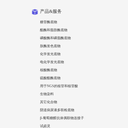
产品&服务
糖苷酶底物
酯酶和脂肪酶底物
磷酸酶和磷脂酶底物
肽酶发色底物
化学发光底物
电化学发光底物
核酸酶底物
硫酸酯酶底物
用于NGS的核苷和核苷酸
生物染料
其它化合物
阴道病尿液多联检底物
β-葡萄糖醛抗体偶联物连接子
试卤灵