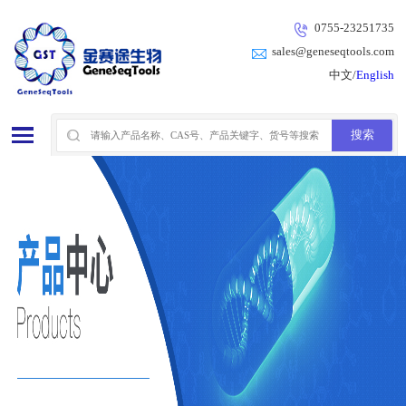
0755-23251735
sales@geneseqtools.com
中文/
English