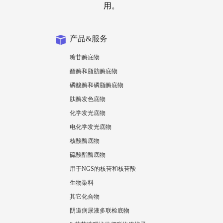
用。
产品&服务
糖苷酶底物
酯酶和脂肪酶底物
磷酸酶和磷脂酶底物
肽酶发色底物
化学发光底物
电化学发光底物
核酸酶底物
硫酸酯酶底物
用于NGS的核苷和核苷酸
生物染料
其它化合物
阴道病尿液多联检底物