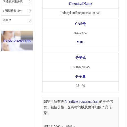
阴道病尿液多联
Chemical Name
检底物
β-葡萄糖醛抗体
Indoxyl sulfate potassium salt
偶联物连接子
试卤灵
CAS号
2642-37-7
MDL
分子式
C8H6KNO4S
分子量
251.30
如需了解有关
Y-Sulfate Potassium Salt
的更多信
息，包括价格、交货时间以及更详细的产品信
息。
请联系我们： 邮箱：