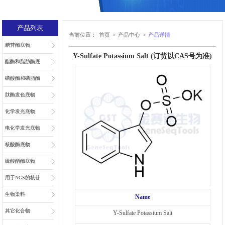
产品列表
当前位置：
首页
>
产品中心
>
产品详情
糖苷酶底物
Y-Sulfate Potassium Salt (订货以CAS号为准)
酯酶和脂肪酶底
物
磷酸酶和磷脂酶
底物
肽酶发色底物
化学发光底物
电化学发光底物
核酸酶底物
硫酸酯酶底物
用于NGS的核苷
和核苷酸
生物染料
Name
其它化合物
Y-Sulfate Potassium Salt